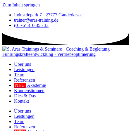
Zum Inhalt springen
Industriepark 7 · 27777 Ganderkesee
trainer@aras-training.de
(0176) 810 355 33
Über uns
Leistungen
Team
Referenzen
NEU
Akademie
Kundenstimmen
Dies & Das
Kontakt
Über uns
Leistungen
Team
Referenzen