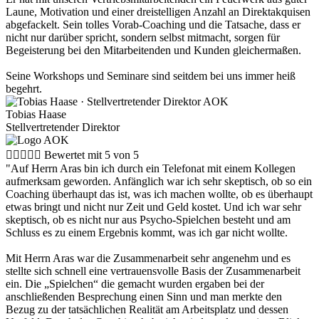
Laune, Motivation und einer dreistelligen Anzahl an Direktakquisen
abgefackelt. Sein tolles Vorab-Coaching und die Tatsache, dass er
nicht nur darüber spricht, sondern selbst mitmacht, sorgen für
Begeisterung bei den Mitarbeitenden und Kunden gleichermaßen.
Seine Workshops und Seminare sind seitdem bei uns immer heiß
begehrt.
Tobias Haase
Stellvertretender Direktor





Bewertet mit 5 von 5
"Auf Herrn Aras bin ich durch ein Telefonat mit einem Kollegen
aufmerksam geworden. Anfänglich war ich sehr skeptisch, ob so ein
Coaching überhaupt das ist, was ich machen wollte, ob es überhaupt
etwas bringt und nicht nur Zeit und Geld kostet. Und ich war sehr
skeptisch, ob es nicht nur aus Psycho-Spielchen besteht und am
Schluss es zu einem Ergebnis kommt, was ich gar nicht wollte.
Mit Herrn Aras war die Zusammenarbeit sehr angenehm und es
stellte sich schnell eine vertrauensvolle Basis der Zusammenarbeit
ein. Die „Spielchen“ die gemacht wurden ergaben bei der
anschließenden Besprechung einen Sinn und man merkte den
Bezug zu der tatsächlichen Realität am Arbeitsplatz und dessen