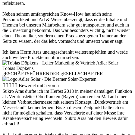
reflektieren.
Neben seinem umfangreichen Know-How hat mich seine
Persönlichkeit und Art & Weise überzeugt, dass er die Inhalte und
Themen bei unseren Mitarbeitern sehr gut transportiert und auch in
die Umsetzung bekommt. Das war besonders wichtig, nicht wieder
einen Theoretiker, sondern einen Praxisbezogenen Trainer an der
Seite zu wissen, der das lebt, vormacht und umsetzt was er sagt.
Ich kann Herrn Aras uneingeschränkt weiterempfehlen und werde
auch weitere Projekte mit ihm umsetzen.
Tobias Döpkens
gESCHÄFTSFÜHRENDER gESELLSCHAFTER





Bewertet mit 5 von 5
Sükro Aras durfte ich im Herbst 2018 in meiner damaligen Funktion
als Vertriebsleiter Oberfranken (Bayern) zum ersten Mal auf einer
kleinen Verbrauchermesse mit seinem Konzept „Direktvertrieb am
Messestand“ kennenlernen. Bis zu diesem Zeitpunkt hätte ich es
nicht für möglich gehalten, dass Versicherte auf einer Messe ihre
Krankenversicherung wechseln. Sükro Aras hat den Beweis dafür
erbracht!
Er hat mit unseren Vertriebsmitarbeitenden ein Feuerwerk aus guter