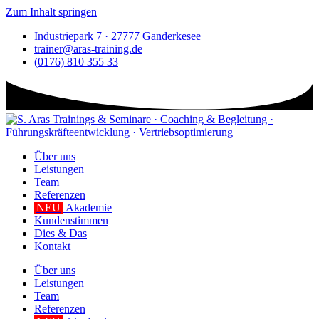
Zum Inhalt springen
Industriepark 7 · 27777 Ganderkesee
trainer@aras-training.de
(0176) 810 355 33
Über uns
Leistungen
Team
Referenzen
NEU
Akademie
Kundenstimmen
Dies & Das
Kontakt
Über uns
Leistungen
Team
Referenzen