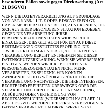
besonderen Fällen sowie gegen Direktwerbung (Art.
21 DSGVO)
WENN DIE DATENVERARBEITUNG AUF GRUNDLAGE
VON ART. 6 ABS. 1 LIT. E ODER F DSGVO ERFOLGT,
HABEN SIE JEDERZEIT DAS RECHT, AUS GRÜNDEN, DIE
SICH AUS IHRER BESONDEREN SITUATION ERGEBEN,
GEGEN DIE VERARBEITUNG IHRER
PERSONENBEZOGENEN DATEN WIDERSPRUCH
EINZULEGEN; DIES GILT AUCH FÜR EIN AUF DIESE
BESTIMMUNGEN GESTÜTZTES PROFILING. DIE
JEWEILIGE RECHTSGRUNDLAGE, AUF DENEN EINE
VERARBEITUNG BERUHT, ENTNEHMEN SIE DIESER
DATENSCHUTZERKLÄRUNG. WENN SIE WIDERSPRUCH
EINLEGEN, WERDEN WIR IHRE BETROFFENEN
PERSONENBEZOGENEN DATEN NICHT MEHR
VERARBEITEN, ES SEI DENN, WIR KÖNNEN
ZWINGENDE SCHUTZWÜRDIGE GRÜNDE FÜR DIE
VERARBEITUNG NACHWEISEN, DIE IHRE INTERESSEN,
RECHTE UND FREIHEITEN ÜBERWIEGEN ODER DIE
VERARBEITUNG DIENT DER GELTENDMACHUNG,
AUSÜBUNG ODER VERTEIDIGUNG VON
RECHTSANSPRÜCHEN (WIDERSPRUCH NACH ART. 21
ABS. 1 DSGVO). WERDEN IHRE PERSONENBEZOGENEN
DATEN VERARBEITET, UM DIREKTWERBUNG ZU