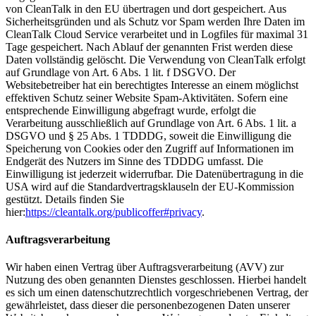
von CleanTalk in den EU übertragen und dort gespeichert. Aus
Sicherheitsgründen und als Schutz vor Spam werden Ihre Daten im
CleanTalk Cloud Service verarbeitet und in Logfiles für maximal 31
Tage gespeichert. Nach Ablauf der genannten Frist werden diese
Daten vollständig gelöscht. Die Verwendung von CleanTalk erfolgt
auf Grundlage von Art. 6 Abs. 1 lit. f DSGVO. Der
Websitebetreiber hat ein berechtigtes Interesse an einem möglichst
effektiven Schutz seiner Website Spam-Aktivitäten. Sofern eine
entsprechende Einwilligung abgefragt wurde, erfolgt die
Verarbeitung ausschließlich auf Grundlage von Art. 6 Abs. 1 lit. a
DSGVO und § 25 Abs. 1 TDDDG, soweit die Einwilligung die
Speicherung von Cookies oder den Zugriff auf Informationen im
Endgerät des Nutzers im Sinne des TDDDG umfasst. Die
Einwilligung ist jederzeit widerrufbar. Die Datenübertragung in die
USA wird auf die Standardvertragsklauseln der EU-Kommission
gestützt. Details finden Sie
hier:
https://cleantalk.org/publicoffer#privacy
.
Auftragsverarbeitung
Wir haben einen Vertrag über Auftragsverarbeitung (AVV) zur
Nutzung des oben genannten Dienstes geschlossen. Hierbei handelt
es sich um einen datenschutzrechtlich vorgeschriebenen Vertrag, der
gewährleistet, dass dieser die personenbezogenen Daten unserer