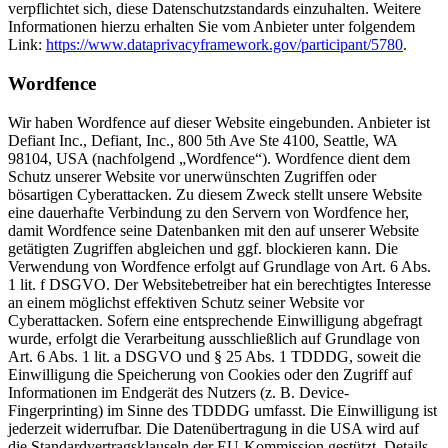
verpflichtet sich, diese Datenschutzstandards einzuhalten. Weitere
Informationen hierzu erhalten Sie vom Anbieter unter folgendem
Link:
https://www.dataprivacyframework.gov/participant/5780
.
Wordfence
Wir haben Wordfence auf dieser Website eingebunden. Anbieter ist
Defiant Inc., Defiant, Inc., 800 5th Ave Ste 4100, Seattle, WA
98104, USA (nachfolgend „Wordfence“). Wordfence dient dem
Schutz unserer Website vor unerwünschten Zugriffen oder
bösartigen Cyberattacken. Zu diesem Zweck stellt unsere Website
eine dauerhafte Verbindung zu den Servern von Wordfence her,
damit Wordfence seine Datenbanken mit den auf unserer Website
getätigten Zugriffen abgleichen und ggf. blockieren kann. Die
Verwendung von Wordfence erfolgt auf Grundlage von Art. 6 Abs.
1 lit. f DSGVO. Der Websitebetreiber hat ein berechtigtes Interesse
an einem möglichst effektiven Schutz seiner Website vor
Cyberattacken. Sofern eine entsprechende Einwilligung abgefragt
wurde, erfolgt die Verarbeitung ausschließlich auf Grundlage von
Art. 6 Abs. 1 lit. a DSGVO und § 25 Abs. 1 TDDDG, soweit die
Einwilligung die Speicherung von Cookies oder den Zugriff auf
Informationen im Endgerät des Nutzers (z. B. Device-
Fingerprinting) im Sinne des TDDDG umfasst. Die Einwilligung ist
jederzeit widerrufbar. Die Datenübertragung in die USA wird auf
die Standardvertragsklauseln der EU-Kommission gestützt. Details