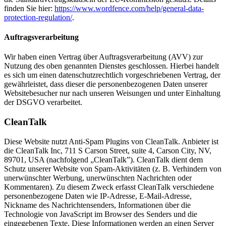
finden Sie hier:
https://www.wordfence.com/help/general-data-
protection-regulation/
.
Auftragsverarbeitung
Wir haben einen Vertrag über Auftragsverarbeitung (AVV) zur
Nutzung des oben genannten Dienstes geschlossen. Hierbei handelt
es sich um einen datenschutzrechtlich vorgeschriebenen Vertrag, der
gewährleistet, dass dieser die personenbezogenen Daten unserer
Websitebesucher nur nach unseren Weisungen und unter Einhaltung
der DSGVO verarbeitet.
CleanTalk
Diese Website nutzt Anti-Spam Plugins von CleanTalk. Anbieter ist
die CleanTalk Inc, 711 S Carson Street, suite 4, Carson City, NV,
89701, USA (nachfolgend „CleanTalk”). CleanTalk dient dem
Schutz unserer Website von Spam-Aktivitäten (z. B. Verhindern von
unerwünschter Werbung, unerwünschten Nachrichten oder
Kommentaren). Zu diesem Zweck erfasst CleanTalk verschiedene
personenbezogene Daten wie IP-Adresse, E-Mail-Adresse,
Nickname des Nachrichtensenders, Informationen über die
Technologie von JavaScript im Browser des Senders und die
eingegebenen Texte. Diese Informationen werden an einen Server