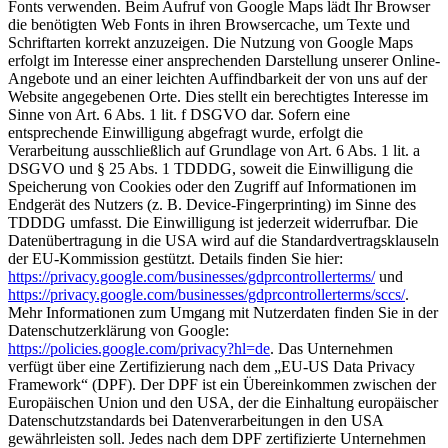
Fonts verwenden. Beim Aufruf von Google Maps lädt Ihr Browser
die benötigten Web Fonts in ihren Browsercache, um Texte und
Schriftarten korrekt anzuzeigen. Die Nutzung von Google Maps
erfolgt im Interesse einer ansprechenden Darstellung unserer Online-
Angebote und an einer leichten Auffindbarkeit der von uns auf der
Website angegebenen Orte. Dies stellt ein berechtigtes Interesse im
Sinne von Art. 6 Abs. 1 lit. f DSGVO dar. Sofern eine
entsprechende Einwilligung abgefragt wurde, erfolgt die
Verarbeitung ausschließlich auf Grundlage von Art. 6 Abs. 1 lit. a
DSGVO und § 25 Abs. 1 TDDDG, soweit die Einwilligung die
Speicherung von Cookies oder den Zugriff auf Informationen im
Endgerät des Nutzers (z. B. Device-Fingerprinting) im Sinne des
TDDDG umfasst. Die Einwilligung ist jederzeit widerrufbar. Die
Datenübertragung in die USA wird auf die Standardvertragsklauseln
der EU-Kommission gestützt. Details finden Sie hier:
https://privacy.google.com/businesses/gdprcontrollerterms/
und
https://privacy.google.com/businesses/gdprcontrollerterms/sccs/
.
Mehr Informationen zum Umgang mit Nutzerdaten finden Sie in der
Datenschutzerklärung von Google:
https://policies.google.com/privacy?hl=de
. Das Unternehmen
verfügt über eine Zertifizierung nach dem „EU-US Data Privacy
Framework“ (DPF). Der DPF ist ein Übereinkommen zwischen der
Europäischen Union und den USA, der die Einhaltung europäischer
Datenschutzstandards bei Datenverarbeitungen in den USA
gewährleisten soll. Jedes nach dem DPF zertifizierte Unternehmen