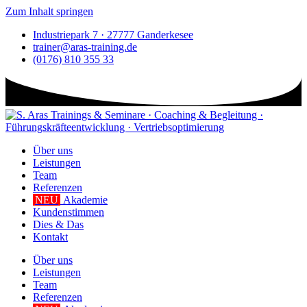
Zum Inhalt springen
Industriepark 7 · 27777 Ganderkesee
trainer@aras-training.de
(0176) 810 355 33
Über uns
Leistungen
Team
Referenzen
NEU
Akademie
Kundenstimmen
Dies & Das
Kontakt
Über uns
Leistungen
Team
Referenzen