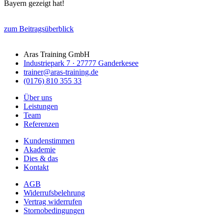
Bayern gezeigt hat!
zum Beitragsüberblick
Aras Training GmbH
Industriepark 7 · 27777 Ganderkesee
trainer@aras-training.de
(0176) 810 355 33
Über uns
Leistungen
Team
Referenzen
Kundenstimmen
Akademie
Dies & das
Kontakt
AGB
Widerrufsbelehrung
Vertrag widerrufen
Stornobedingungen