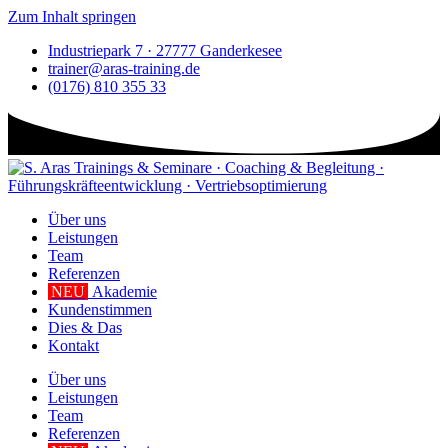
Zum Inhalt springen
Industriepark 7 · 27777 Ganderkesee
trainer@aras-training.de
(0176) 810 355 33
Über uns
Leistungen
Team
Referenzen
NEU
Akademie
Kundenstimmen
Dies & Das
Kontakt
Über uns
Leistungen
Team
Referenzen