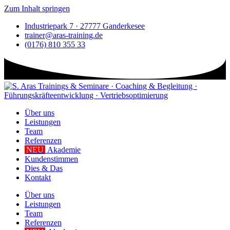
Zum Inhalt springen
Industriepark 7 · 27777 Ganderkesee
trainer@aras-training.de
(0176) 810 355 33
Über uns
Leistungen
Team
Referenzen
NEU
Akademie
Kundenstimmen
Dies & Das
Kontakt
Über uns
Leistungen
Team
Referenzen